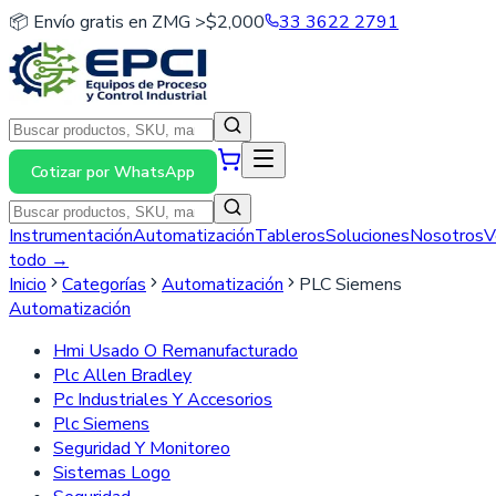
📦 Envío gratis en ZMG >$2,000
33 3622 2791
Cotizar por WhatsApp
Instrumentación
Automatización
Tableros
Soluciones
Nosotros
V
todo →
Inicio
Categorías
Automatización
PLC Siemens
Automatización
Hmi Usado O Remanufacturado
Plc Allen Bradley
Pc Industriales Y Accesorios
Plc Siemens
Seguridad Y Monitoreo
Sistemas Logo