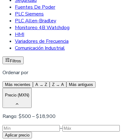
Seguridad
Fuentes De Poder
PLC Siemens
PLC Allen-Bradley
Monitoreo 4B Watchdog
HMI
Variadores de Frecuencia
Comunicación Industrial
Filtros
Ordenar por
Más recientes
A → Z
Z → A
Más antiguos
Precio (MXN)
Rango: $
500
– $
18,900
–
Aplicar precio