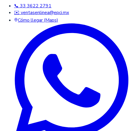
📞 33 3622 2791
✉️ ventasenlinea@epci.mx
Cómo llegar (Maps)