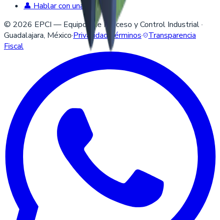
👤 Hablar con una persona
©
2026
EPCI — Equipos de Proceso y Control Industrial ·
Guadalajara, México
·
Privacidad
·
Términos
·
Transparencia
Fiscal