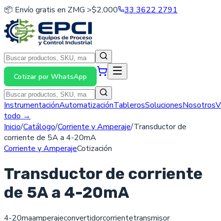
📦 Envío gratis en ZMG >$2,000
33 3622 2791
Cotizar por WhatsApp
Instrumentación
Automatización
Tableros
Soluciones
Nosotros
V
todo →
Inicio
/
Catálogo
/
Corriente y Amperaje
/
Transductor de
corriente de 5A a 4-20mA
Corriente y Amperaje
Cotización
Transductor de corriente
de 5A a 4-20mA
4-20ma
amperaje
convertidor
corriente
transmisor