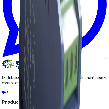
Distribuidores de automatización industrial, instrumentación y
control desde Guadalajara, México.
f
▶
✦
Productos