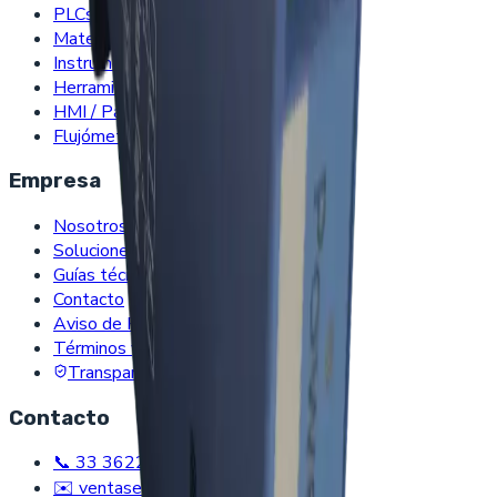
PLCs / Automatización
Material Eléctrico
Instrumentación
Herramientas
HMI / Pantallas
Flujómetros
Empresa
Nosotros
Soluciones
Guías técnicas
Contacto
Aviso de Privacidad
Términos y Condiciones
Transparencia Fiscal
Contacto
📞 33 3622 2791
✉️ ventasenlinea@epci.mx