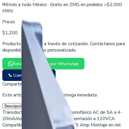
Envío a todo México · Gratis en ZMG en pedidos >$2,000
MXN
Precio
$1,200
Producto disponible a través de cotización. Contáctanos para
disponibilidad y precio personalizado.
Solicitar cotización por WhatsApp
📞 Llamar para cotizar
Compartir:
Este artículo lo tenemos de entrega inmediata
Descripción
Descargas
Transductor de corriente alterna monofásico AC de 5A a 4-
20mA/instrumento transmisor. Alimentación a 110VCA
Compatible con transformadores de 5 Amp Montaje en riel