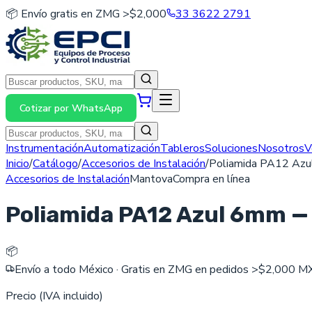
📦 Envío gratis en ZMG >$2,000
33 3622 2791
Cotizar por WhatsApp
Instrumentación
Automatización
Tableros
Soluciones
Nosotros
V
Inicio
/
Catálogo
/
Accesorios de Instalación
/
Poliamida PA12 Azu
Accesorios de Instalación
Mantova
Compra en línea
Poliamida PA12 Azul 6mm —
📦
Envío a todo México · Gratis en ZMG en pedidos >$2,000 
Precio
(IVA incluido)