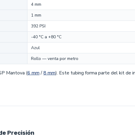
4 mm
1 mm
392 PSI
-40 °C a +80 °C
Azul
Rollo — venta por metro
BSP Mantova (
6 mm
/
8 mm
). Este tubing forma parte del kit de
de Precisión