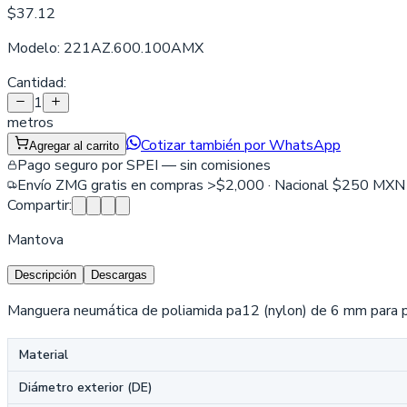
$37.12
Modelo:
221AZ.600.100AMX
Cantidad:
1
metros
Cotizar también por WhatsApp
Agregar al carrito
Pago seguro por SPEI — sin comisiones
Envío ZMG gratis en compras >$2,000 · Nacional $250 MXN
Compartir:
Mantova
Descripción
Descargas
Manguera neumática de poliamida pa12 (nylon) de 6 mm para pi
Material
Diámetro exterior (DE)