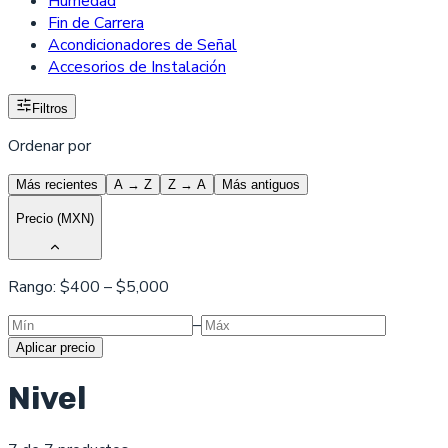
Humedad
Fin de Carrera
Acondicionadores de Señal
Accesorios de Instalación
Filtros
Ordenar por
Más recientes
A → Z
Z → A
Más antiguos
Precio (MXN)
Rango: $
400
– $
5,000
–
Aplicar precio
Nivel