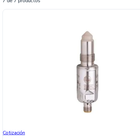
7
de
7
producto
s
Cotización