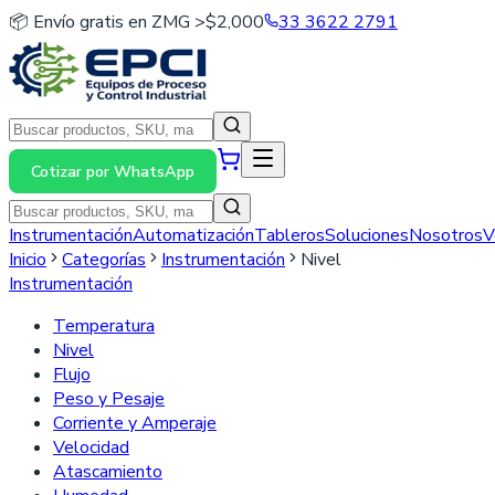
📦 Envío gratis en ZMG >$2,000
33 3622 2791
Cotizar por WhatsApp
Instrumentación
Automatización
Tableros
Soluciones
Nosotros
V
Inicio
Categorías
Instrumentación
Nivel
Instrumentación
Temperatura
Nivel
Flujo
Peso y Pesaje
Corriente y Amperaje
Velocidad
Atascamiento